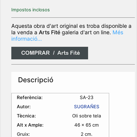
Impostos inclosos
Aquesta obra d'art original es troba disponible a
la venda a
Arts Fité
galeria d'art on line.
Més
informació...
Descripció
Referència:
SA-23
Autor:
SUGRAÑES
Tècnica:
Oli sobre tela
Alt x Ample:
46 x 65 cm
Gruix
:
2 cm.