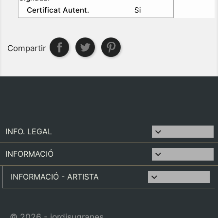
Certificat Autent.
Si
Compartir

INFO. LEGAL

INFORMACIÓ
keyboard_arrow_down
INFORMACIÓ - ARTISTA
© 2026 - jordisugranes