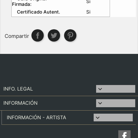
Si
Firmada:
Certificado Autent.
Si
Compartir

INFO. LEGAL

INFORMACIÓN
keyboard_arrow_down
INFORMACIÓN - ARTISTA
Fa