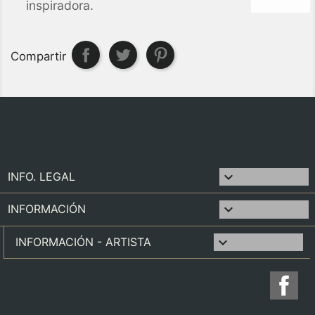
inspiradora.
Compartir

INFO. LEGAL

INFORMACIÓN
keyboard_arrow_down
INFORMACIÓN - ARTISTA
Fa